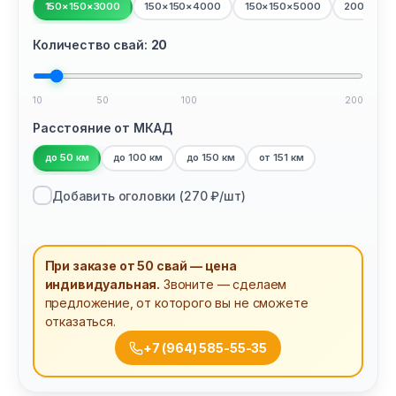
150×150×3000
150×150×4000
150×150×5000
200×200
Количество свай:
20
10
50
100
200
Расстояние от МКАД
до 50 км
до 100 км
до 150 км
от 151 км
Добавить оголовки (
270
₽/шт)
При заказе от 50 свай — цена
индивидуальная.
Звоните — сделаем
предложение, от которого вы не сможете
отказаться.
+7 (964) 585-55-35