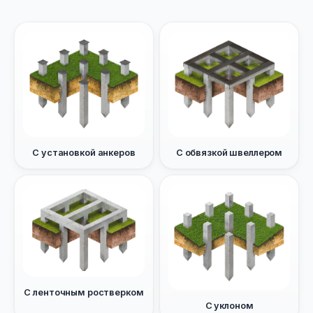
С установкой анкеров
С обвязкой швеллером
С ленточным ростверком
С уклоном