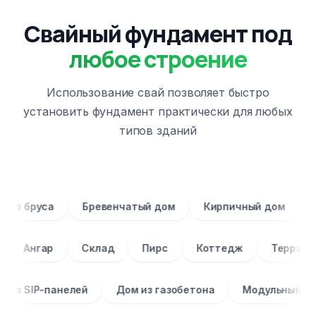
Свайный фундамент под
любое строение
Использование свай позволяет быстро
установить фундамент практически для любых
типов зданий
Дом из бруса
Бревенчатый дом
Кирпичный до
гар
Склад
Пирс
Коттедж
Терраса
З
Дом из SIP-панелей
Дом из газобетона
Модул