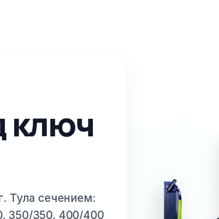
д ключ
г. Тула
сечением:
0, 350/350, 400/400