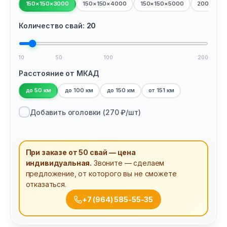
150×150×3000
150×150×4000
150×150×5000
200×200
Количество свай:
20
10
50
100
200
Расстояние от МКАД
до 50 км
до 100 км
до 150 км
от 151 км
Добавить оголовки (
270
₽/шт)
При заказе от 50 свай — цена
индивидуальная.
Звоните — сделаем
предложение, от которого вы не сможете
отказаться.
+7 (964) 585-55-35