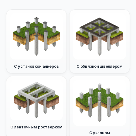
С установкой анкеров
С обвязкой швеллером
С ленточным ростверком
С уклоном