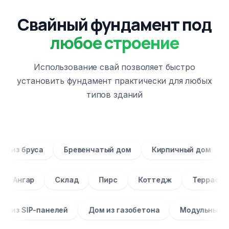
Свайный фундамент под
любое строение
Использование свай позволяет быстро
установить фундамент практически для любых
типов зданий
Дом из бруса
Бревенчатый дом
Кирпичный д
ар
Склад
Пирс
Коттедж
Терраса
За
Дом из SIP-панелей
Дом из газобетона
Моду