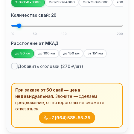
150×150×3000
150×150×4000
150×150×5000
200×200
Количество свай:
20
10
50
100
200
Расстояние от МКАД
до 50 км
до 100 км
до 150 км
от 151 км
Добавить оголовки (
270
₽/шт)
При заказе от 50 свай — цена
индивидуальная.
Звоните — сделаем
предложение, от которого вы не сможете
отказаться.
+7 (964) 585-55-35