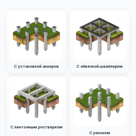
С установкой анкеров
С обвязкой швеллером
С ленточным ростверком
С уклоном