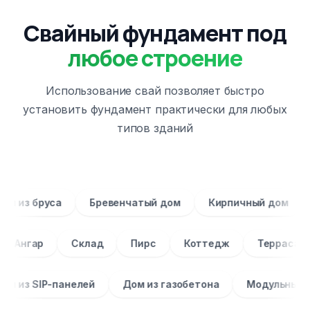
Свайный фундамент под
любое строение
Использование свай позволяет быстро
установить фундамент практически для любых
типов зданий
 из бруса
Бревенчатый дом
Кирпичный дом
Ангар
Склад
Пирс
Коттедж
Террас
 из SIP-панелей
Дом из газобетона
Модульный до