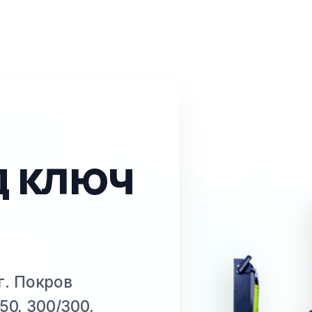
д ключ
 г. Покров
50, 300/300,