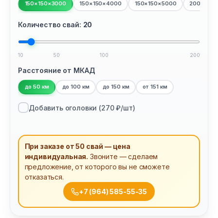
150×150×3000
150×150×4000
150×150×5000
200×200
Количество свай:
20
10
50
100
200
Расстояние от МКАД
до 50 км
до 100 км
до 150 км
от 151 км
Добавить оголовки (
270
₽/шт)
При заказе от 50 свай — цена
индивидуальная.
Звоните — сделаем
предложение, от которого вы не сможете
отказаться.
+7 (964) 585-55-35