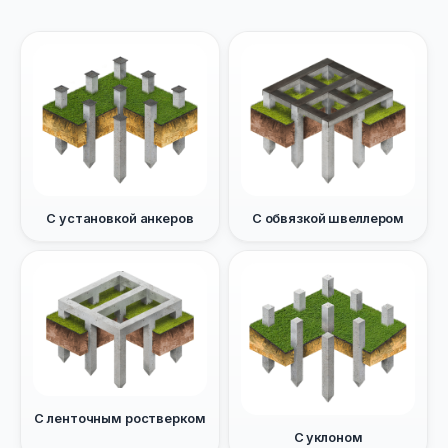
С установкой анкеров
С обвязкой швеллером
С ленточным ростверком
С уклоном