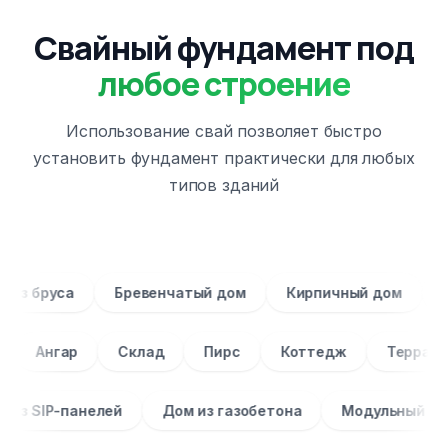
Свайный фундамент под
любое строение
Использование свай позволяет быстро
установить фундамент практически для любых
типов зданий
Дом из бруса
Бревенчатый дом
Кирпичный до
нгар
Склад
Пирс
Коттедж
Терраса
З
Дом из SIP-панелей
Дом из газобетона
Модуль