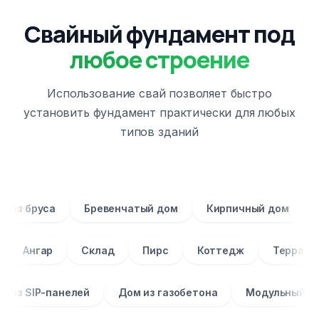
Свайный фундамент под
любое строение
Использование свай позволяет быстро
установить фундамент практически для любых
типов зданий
Дом из бруса
Бревенчатый дом
Кирпичный до
гар
Склад
Пирс
Коттедж
Терраса
З
Дом из SIP-панелей
Дом из газобетона
Модул