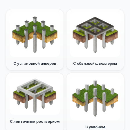
С установкой анкеров
С обвязкой швеллером
С ленточным ростверком
С уклоном