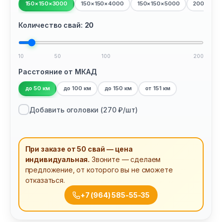
150×150×3000
150×150×4000
150×150×5000
200×200
Количество свай:
20
10
50
100
200
Расстояние от МКАД
до 50 км
до 100 км
до 150 км
от 151 км
Добавить оголовки (
270
₽/шт)
При заказе от 50 свай — цена
индивидуальная.
Звоните — сделаем
предложение, от которого вы не сможете
отказаться.
+7 (964) 585-55-35