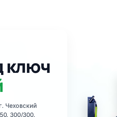
д ключ
й
 г. Чеховский
50, 300/300,