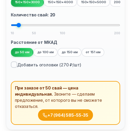
150×150×3000
150×150×4000
150×150×5000
200×200
Количество свай:
20
10
50
100
200
Расстояние от МКАД
до 50 км
до 100 км
до 150 км
от 151 км
Добавить оголовки (
270
₽/шт)
При заказе от 50 свай — цена
индивидуальная.
Звоните — сделаем
предложение, от которого вы не сможете
отказаться.
+7 (964) 585-55-35