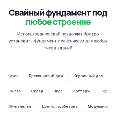
Свайный фундамент под
любое строение
Использование свай позволяет быстро
установить фундамент практически для любых
типов зданий
Дом из бруса
Бревенчатый дом
Кирпичный до
нгар
Склад
Пирс
Коттедж
Терраса
Дом из SIP-панелей
Дом из газобетона
Модуль