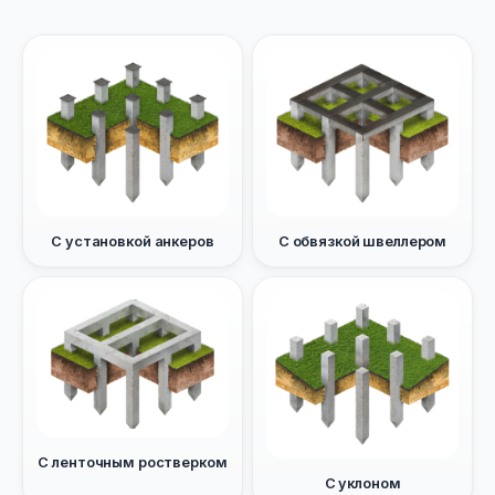
С установкой анкеров
С обвязкой швеллером
С ленточным ростверком
С уклоном